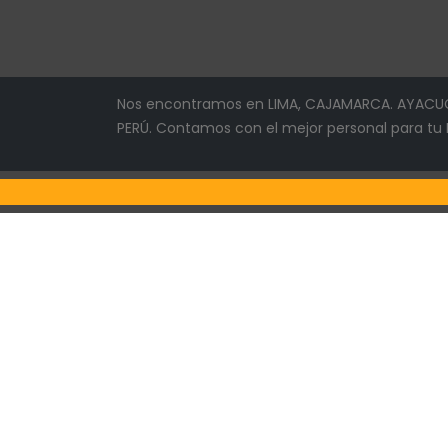
Nos encontramos en LIMA, CAJAMARCA. AYACUC
PERÚ. Contamos con el mejor personal para tu EM