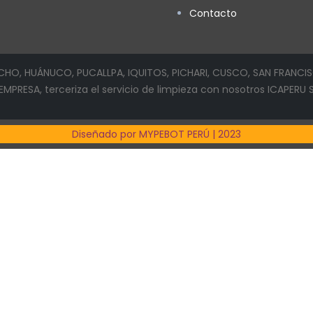
Contacto
HO, HUÁNUCO, PUCALLPA, IQUITOS, PICHARI, CUSCO, SAN FRANCI
PRESA, terceriza el servicio de limpieza con nosotros ICAPERU S.
Diseñado por MYPEBOT PERÚ | 2023