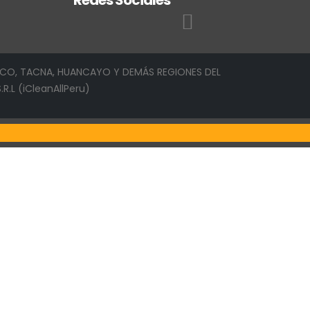
Redes Sociales
SCO, TACNA, HUANCAYO Y DEMÁS REGIONES DEL
R.L (iCleanAllPeru)