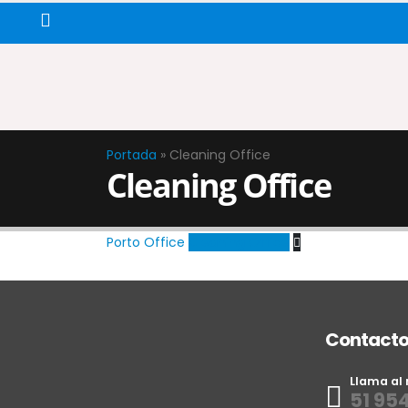
Portada
»
Cleaning Office
Cleaning Office
Porto Office
Cleaning Office
Contact
Llama al
51 954