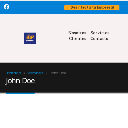
¡Desinfecta tu Empresa!
Nosotros
Servicios
Clientes
Contacto
Portada
»
Members
»
John Doe
John Doe